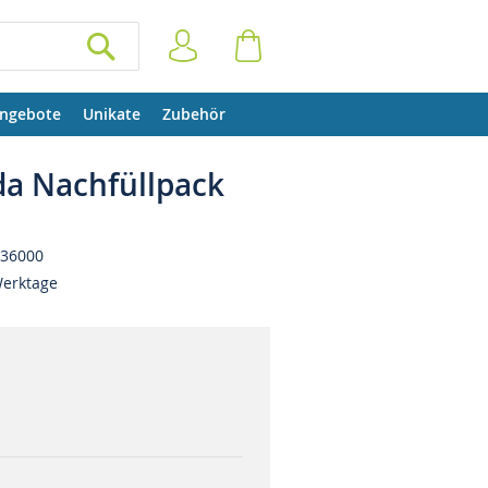
Anmelden
Warenkorb
SUCHEN
ngebote
Unikate
Zubehör
ida Nachfüllpack
36000
Werktage