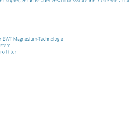
r Kupfer, geruchs-​ oder geschmacksstörende Stoffe wie Chlor 
er BWT Magnesium-Technologie
ystem
ro Filter