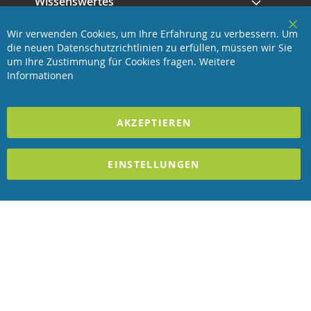
Wissenswertes
Wir verwenden Cookies, um Ihre Erfahrung zu verbessern. Um
Service
Clo
die neuen Datenschutzrichtlinien zu erfüllen, müssen wir Sie
Coo
Bar
um Ihre Zustimmung für Cookies fragen.
Weitere
Revisage GmbH
Informationen
2025 REVISAGE GMBH - ALLE RECHTE VORBEHALTEN
AKZEPTIEREN
Förderndes Mitglied Galabau Verband Österreich
EINSTELLUNGEN