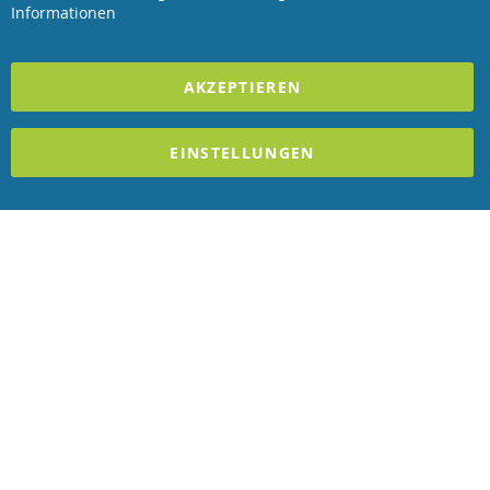
Revisage GmbH
Informationen
2025 REVISAGE GMBH - ALLE RECHTE VORBEHALTEN
AKZEPTIEREN
Förderndes Mitglied Galabau Verband Österreich
EINSTELLUNGEN