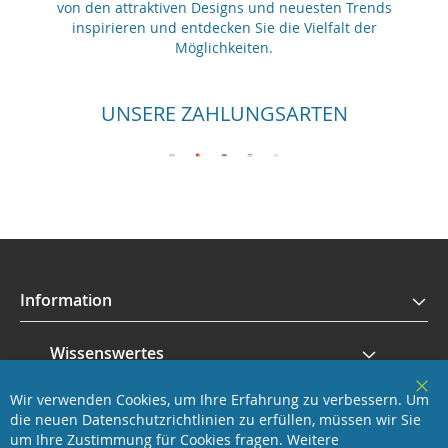
von den attraktiven Designs und neuesten Trends
inspirieren und entdecken Sie die Vielfalt der
Möglichkeiten.
UNSERE ZAHLUNGSARTEN
Information
Wissenswertes
Wir verwenden Cookies, um Ihre Erfahrung zu verbessern. Um
Service
Clo
die neuen Datenschutzrichtlinien zu erfüllen, müssen wir Sie
Coo
Bar
um Ihre Zustimmung für Cookies fragen.
Weitere