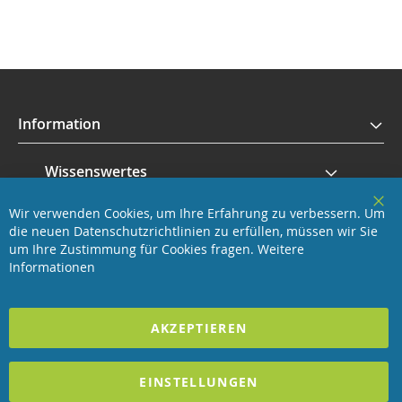
Information
Wissenswertes
Wir verwenden Cookies, um Ihre Erfahrung zu verbessern. Um
Service
Clo
die neuen Datenschutzrichtlinien zu erfüllen, müssen wir Sie
Coo
Bar
um Ihre Zustimmung für Cookies fragen.
Weitere
Revisage GmbH
Informationen
2025 REVISAGE GMBH - ALLE RECHTE VORBEHALTEN
AKZEPTIEREN
Förderndes Mitglied Galabau Verband Österreich
EINSTELLUNGEN