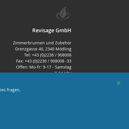
Revisage GmbH
Zimmerbrunnen und Zubehör
Grenzgasse 40, 2340 Mödling
Tel: +43 (0)2236 / 908008
Fax: +43 (0)2236 / 908008 -33
Offen: Mo-Fr: 9-17 - Samstag
9-14 Uhr
E-Mail:
office@zimmerbrunnenshop.d
Clos
ies fragen.
e
Cook
Bar
örderndes Mitglied Galabau Verband Österreich