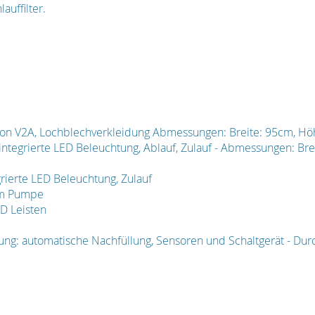
uffilter.
tion V2A, Lochblechverkleidung Abmessungen: Breite: 95cm, Hö
integrierte LED Beleuchtung, Ablauf, Zulauf - Abmessungen: Br
grierte LED Beleuchtung, Zulauf
um Pumpe
ED Leisten
g: automatische Nachfüllung, Sensoren und Schaltgerät - Durch