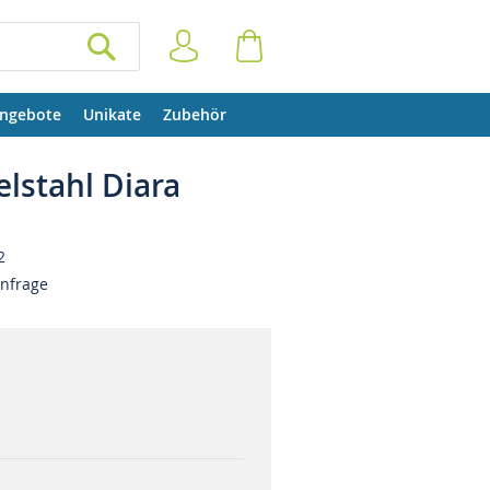
Anmelden
Warenkorb
SUCHEN
ngebote
Unikate
Zubehör
elstahl Diara
2
Anfrage