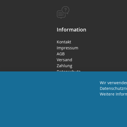
Information
Kontakt
Impressum
AGB
Versand
Zahlung
Datenschutz
Rücktritts- / Widerrufsrecht
Wir verwenden
Datenschutzri
Weitere Infor
2025 REVISAGE GMBH - ALLE RECHTE VORBEHA