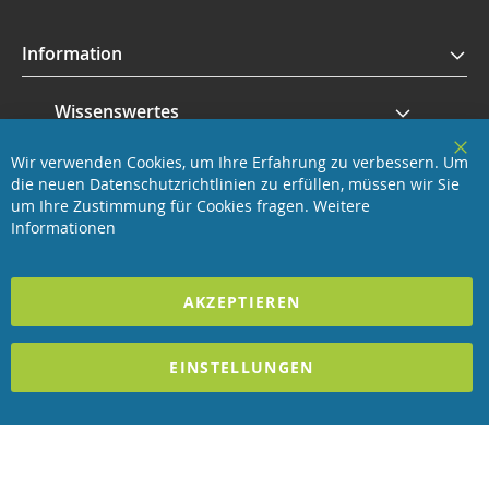
Information
Wissenswertes
Wir verwenden Cookies, um Ihre Erfahrung zu verbessern. Um
Service
Clo
die neuen Datenschutzrichtlinien zu erfüllen, müssen wir Sie
Coo
Bar
um Ihre Zustimmung für Cookies fragen.
Weitere
Revisage GmbH
Informationen
2025 REVISAGE GMBH - ALLE RECHTE VORBEHALTEN
AKZEPTIEREN
Förderndes Mitglied Galabau Verband Österreich
EINSTELLUNGEN