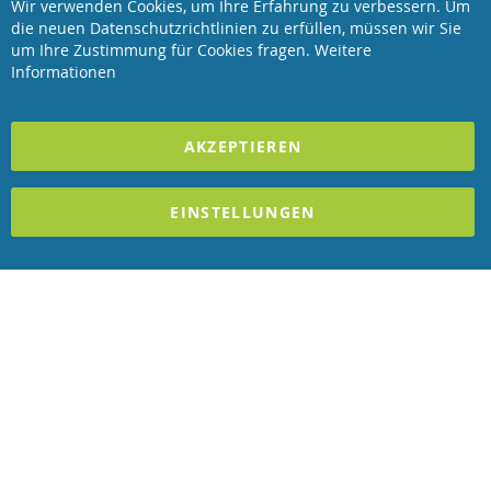
Wir verwenden Cookies, um Ihre Erfahrung zu verbessern. Um
Service
Clo
die neuen Datenschutzrichtlinien zu erfüllen, müssen wir Sie
Coo
Bar
um Ihre Zustimmung für Cookies fragen.
Weitere
Revisage GmbH
Informationen
2025 REVISAGE GMBH - ALLE RECHTE VORBEHALTEN
AKZEPTIEREN
Förderndes Mitglied Galabau Verband Österreich
EINSTELLUNGEN