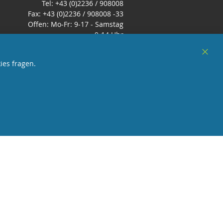
Tel: +43 (0)2236 / 908008
Fax: +43 (0)2236 / 908008 -33
Offen: Mo-Fr: 9-17 - Samstag
9-14 Uhr
E-Mail:
office@zimmerbrunnenshop.d
Clos
ies fragen.
e
Cook
Bar
örderndes Mitglied Galabau Verband Österreich