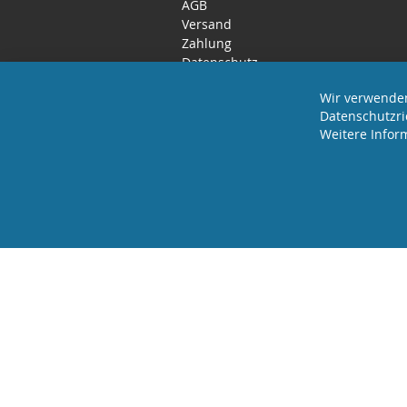
AGB
Versand
Zahlung
Datenschutz
Rücktritts- / Widerrufsrecht
Wir verwenden
Datenschutzri
Weitere Infor
2025 REVISAGE GMBH - ALLE RECHTE VORBEHA