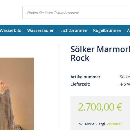
Suchen
Wasserbild
Wassersäulen
Lichtbrunnen
Kugelbrunnen
A
Sölker Marmor
Rock
Artikelnummer
Sölk
Lieferzeit
4-6 
2.700,00 €
inkl. MwSt. - zzgl.
Versand*