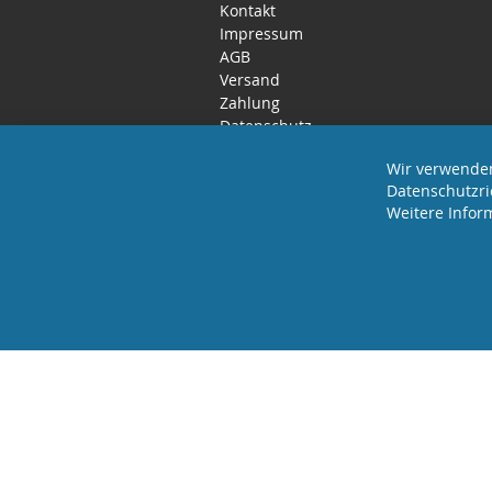
Kontakt
Impressum
AGB
Versand
Zahlung
Datenschutz
Rücktritts- / Widerrufsrecht
Wir verwenden
Datenschutzri
Weitere Infor
2025 REVISAGE GMBH - ALLE RECHTE VORBEHA