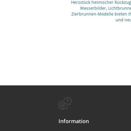
Herzstück heimischer Rückzu
Wasserbilder, Lichtbrunn
Zierbrunnen-Modelle bieten Ih
und neu
Information