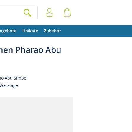
Anmelden
Warenkorb
SUCHEN
ngebote
Unikate
Zubehör
nen Pharao Abu
ao Abu Simbel
 Werktage