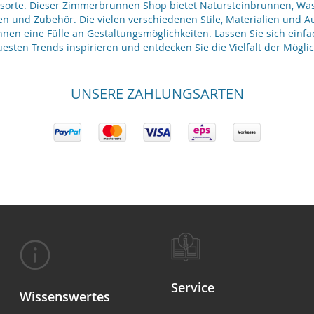
gsorte. Dieser Zimmerbrunnen Shop bietet Natursteinbrunnen, 
en und Zubehör. Die vielen verschiedenen Stile, Materialien und 
nen eine Fülle an Gestaltungsmöglichkeiten. Lassen Sie sich einfa
esten Trends inspirieren und entdecken Sie die Vielfalt der Möglic
UNSERE ZAHLUNGSARTEN
Service
Wissenswertes