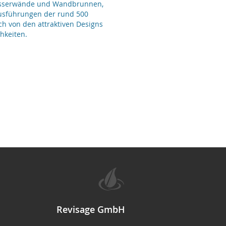
Wasserwände und Wandbrunnen,
Ausführungen der rund 500
ch von den attraktiven Designs
hkeiten.
Revisage GmbH