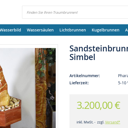
Suchen
Wasserbild
Wassersäulen
Lichtbrunnen
Kugelbrunnen
A
Sandsteinbrun
Simbel
Artikelnummer
Phar
Lieferzeit
5-10
3.200,00 €
inkl. MwSt. - zzgl.
Versand*