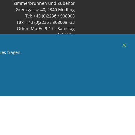
Zimmerbrunnen und Zubehör
Grenzgasse 40, 2340 Mödling
Tel: +43 (0)2236 / 908008
Fax: +43 (0)2236 / 908008 -33
Offen: Mo-Fr: 9-17 - Samstag
9-14 Uhr
E-Mail:
office@zimmerbrunnenshop.d
Clos
ies fragen.
e
Cook
Bar
örderndes Mitglied Galabau Verband Österreich