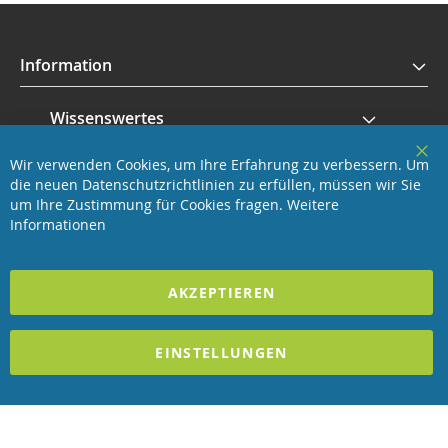
Information
Wissenswertes
Wir verwenden Cookies, um Ihre Erfahrung zu verbessern. Um
Service
Clo
die neuen Datenschutzrichtlinien zu erfüllen, müssen wir Sie
Coo
Bar
um Ihre Zustimmung für Cookies fragen.
Weitere
Revisage GmbH
Informationen
2025 REVISAGE GMBH - ALLE RECHTE VORBEHALTEN
AKZEPTIEREN
Förderndes Mitglied Galabau Verband Österreich
EINSTELLUNGEN