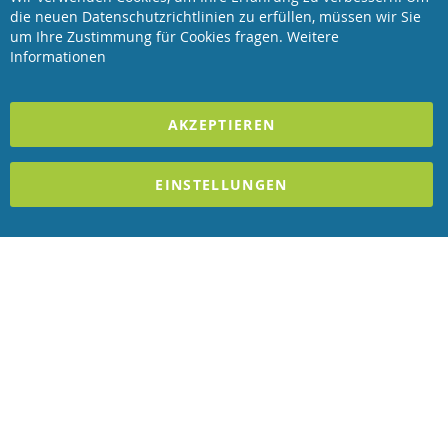
Service
Clo
die neuen Datenschutzrichtlinien zu erfüllen, müssen wir Sie
Coo
Bar
um Ihre Zustimmung für Cookies fragen.
Weitere
Revisage GmbH
Informationen
2025 REVISAGE GMBH - ALLE RECHTE VORBEHALTEN
AKZEPTIEREN
Förderndes Mitglied Galabau Verband Österreich
EINSTELLUNGEN