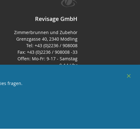
Revisage GmbH
Zimmerbrunnen und Zubehör
Grenzgasse 40, 2340 Mödling
Tel: +43 (0)2236 / 908008
Fax: +43 (0)2236 / 908008 -33
Offen: Mo-Fr: 9-17 - Samstag
9-14 Uhr
E-Mail:
office@zimmerbrunnenshop.d
Clos
ies fragen.
e
Cook
Bar
örderndes Mitglied Galabau Verband Österreich