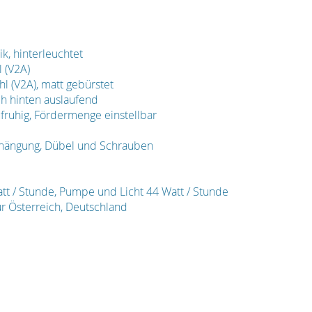
k, hinterleuchtet
 (V2A)
l (V2A), matt gebürstet
ch hinten auslaufend
uhig, Fördermenge einstellbar
fhängung, Dübel und Schrauben
t / Stunde, Pumpe und Licht 44 Watt / Stunde
ür Österreich, Deutschland