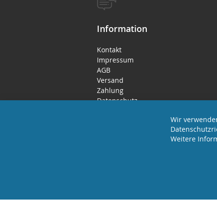
Information
Kontakt
Impressum
AGB
Versand
Zahlung
Datenschutz
Rücktritts- / Widerrufsrecht
Wir verwenden
Datenschutzri
Weitere Infor
2025 REVISAGE GMBH - ALLE RECHTE VORBEHA