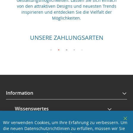
Gestaltungsmöglichkeiten. Lassen Sie sich einfach
von den attraktiven Designs und neuesten Trends
inspirieren und entdecken Sie die Vielfalt der
Möglichkeiten.
UNSERE ZAHLUNGSARTEN
Information
Wissenswertes
Wir verwenden Cookies, um Ihre Erfahrung zu verbessern. Um
Service
Clo
die neuen Datenschutzrichtlinien zu erfüllen, müssen wir Sie
Coo