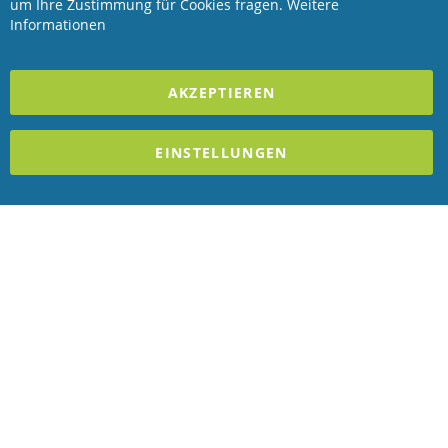
Bar
um Ihre Zustimmung für Cookies fragen.
Weitere
Revisage GmbH
Informationen
2025 REVISAGE GMBH - ALLE RECHTE VORBEHALTEN
AKZEPTIEREN
Förderndes Mitglied Galabau Verband Österreich
EINSTELLUNGEN