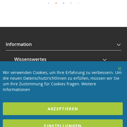
Information
Wissenswertes
Wir verwenden Cookies, um Ihre Erfahrung zu verbessern. Um
Service
Clo
die neuen Datenschutzrichtlinien zu erfüllen, müssen wir Sie
Coo
Bar
um Ihre Zustimmung für Cookies fragen.
Weitere
Revisage GmbH
Informationen
2025 REVISAGE GMBH - ALLE RECHTE VORBEHALTEN
AKZEPTIEREN
Förderndes Mitglied Galabau Verband Österreich
EINSTELLUNGEN