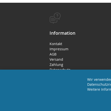
Information
Kontakt
Impressum
AGB
Versand
Zahlung
Datenschutz
Rücktritts- / Widerrufsrecht
Wir verwenden
Datenschutzri
Weitere Infor
2025 REVISAGE GMBH - ALLE RECHTE VORBEHA