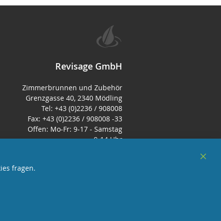
Revisage GmbH
Zimmerbrunnen und Zubehör
Grenzgasse 40, 2340 Mödling
Tel: +43 (0)2236 / 908008
Fax: +43 (0)2236 / 908008 -33
Offen: Mo-Fr: 9-17 - Samstag
9-14 Uhr
E-Mail:
office@zimmerbrunnenshop.d
Clos
ies fragen.
e
Cook
Bar
örderndes Mitglied Galabau Verband Österreich