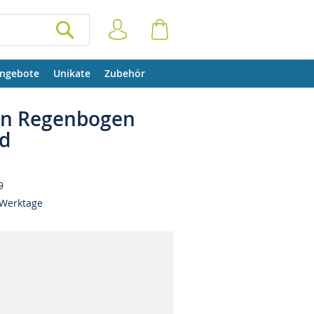
Anmelden
Warenkorb
SUCHEN
ngebote
Unikate
Zubehör
n Regenbogen
nd
9
 Werktage