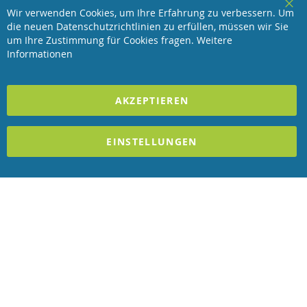
Wir verwenden Cookies, um Ihre Erfahrung zu verbessern. Um
Service
Clo
die neuen Datenschutzrichtlinien zu erfüllen, müssen wir Sie
Coo
Bar
um Ihre Zustimmung für Cookies fragen.
Weitere
Revisage GmbH
Informationen
2025 REVISAGE GMBH - ALLE RECHTE VORBEHALTEN
AKZEPTIEREN
Förderndes Mitglied Galabau Verband Österreich
EINSTELLUNGEN