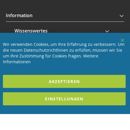
Information
Wissenswertes
Wir verwenden Cookies, um Ihre Erfahrung zu verbessern. Um
Service
Clo
die neuen Datenschutzrichtlinien zu erfüllen, müssen wir Sie
Coo
Bar
um Ihre Zustimmung für Cookies fragen.
Weitere
Revisage GmbH
Informationen
2025 REVISAGE GMBH - ALLE RECHTE VORBEHALTEN
AKZEPTIEREN
Förderndes Mitglied Galabau Verband Österreich
EINSTELLUNGEN