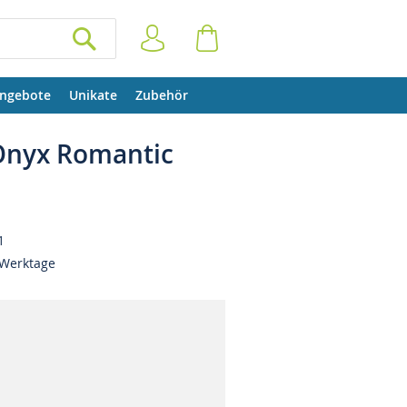
Anmelden
Warenkorb
SUCHEN
ngebote
Unikate
Zubehör
Onyx Romantic
1
 Werktage