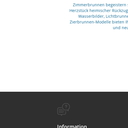
Zimmerbrunnen begeistern se
Herzstück heimischer Rückzu
Wasserbilder, Lichtbrunn
Zierbrunnen-Modelle bieten Ih
und neu
Information