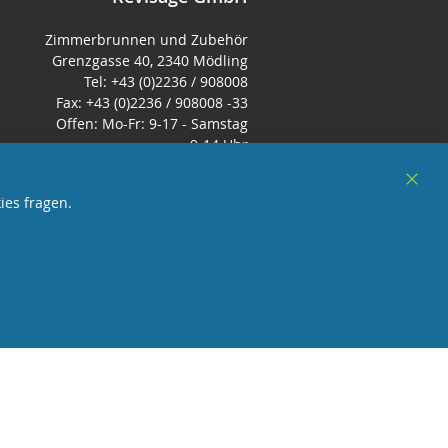
Zimmerbrunnen und Zubehör
Grenzgasse 40, 2340 Mödling
Tel: +43 (0)2236 / 908008
Fax: +43 (0)2236 / 908008 -33
Offen: Mo-Fr: 9-17 - Samstag
9-14 Uhr
E-Mail:
office@zimmerbrunnenshop.d
Clos
ies fragen.
e
Cook
Bar
örderndes Mitglied Galabau Verband Österreich