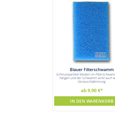
ter Vida Nachfüllpack
Blauer Filterschwamm
hen für bis zu 360 Liter Wasser.
Schmutzpartikel bleiben im Filterschwam
h den Einkauf von bis zu 240 Stk.
hängen und der Schwamm wirkt auch w
5L Wasserflaschen
Geräuschdämmung.
22,90 €
ab
9,90 €
DEN WARENKORB
IN DEN WARENKORB