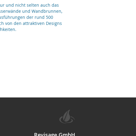
ur und nicht selten auch das
Wasserwände und Wandbrunnen,
Ausführungen der rund 500
ch von den attraktiven Designs
hkeiten.
Revisage GmbH