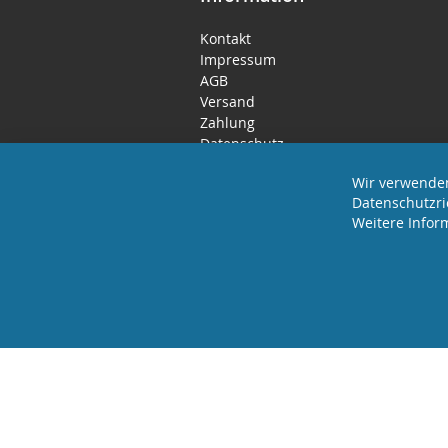
Kontakt
Impressum
AGB
Versand
Zahlung
Datenschutz
Rücktritts- / Widerrufsrecht
Wir verwenden
Datenschutzri
Weitere Infor
2025 REVISAGE GMBH - ALLE RECHTE VORBEHA