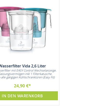
Wasserfilter Vida 2,6 Liter
Wasserfilter Vida Na
serfilter mit EASY Control Wechselanzeige.
3 Filterkartuschen für bis zu 3
Fassungsvermögen inkl 1 Filterkatusche.
Ersparen Sie sich den Einkauf vo
n alle gängigen Kühlschranktüren (Easy Fit)
1,5L Wasserflasc
24,90 €
22,90 €
IN DEN WARENKORB
IN DEN WARE