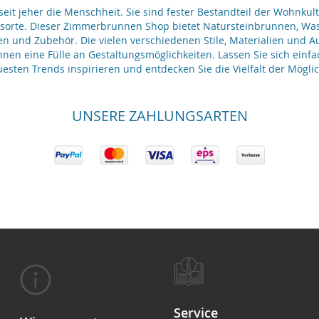
it jeher die Menschheit. Sie sind fester Bestandteil der Wohnkult
gsorte. Dieser Zimmerbrunnen Shop bietet Natursteinbrunnen, 
en und Zubehör. Die vielen verschiedenen Stile, Materialien und 
nen eine Fülle an Gestaltungsmöglichkeiten. Lassen Sie sich einfa
esten Trends inspirieren und entdecken Sie die Vielfalt der Möglic
UNSERE ZAHLUNGSARTEN
Service