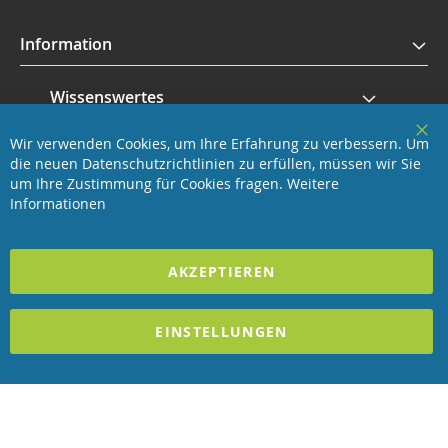
Information
Wissenswertes
Wir verwenden Cookies, um Ihre Erfahrung zu verbessern. Um
Service
Clo
die neuen Datenschutzrichtlinien zu erfüllen, müssen wir Sie
Coo
Bar
um Ihre Zustimmung für Cookies fragen.
Weitere
Revisage GmbH
Informationen
2025 REVISAGE GMBH - ALLE RECHTE VORBEHALTEN
AKZEPTIEREN
Förderndes Mitglied Galabau Verband Österreich
EINSTELLUNGEN