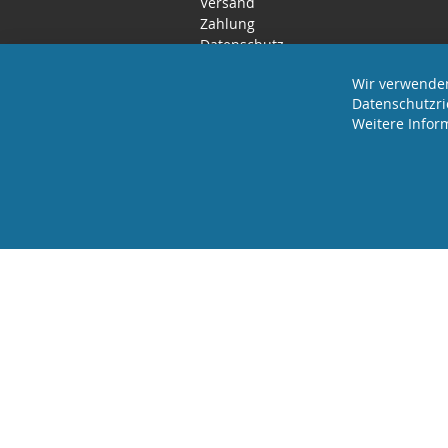
Versand
Zahlung
Datenschutz
Rücktritts- / Widerrufsrecht
Wir verwenden
Datenschutzri
Weitere Infor
2025 REVISAGE GMBH - ALLE RECHTE VORBEHA