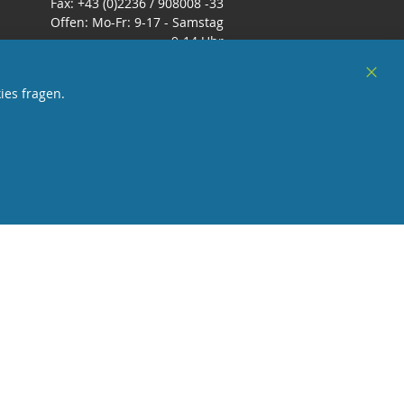
Fax: +43 (0)2236 / 908008 -33
Offen: Mo-Fr: 9-17 - Samstag
9-14 Uhr
E-Mail:
office@zimmerbrunnenshop.d
Clos
ies fragen.
e
Cook
Bar
örderndes Mitglied Galabau Verband Österreich