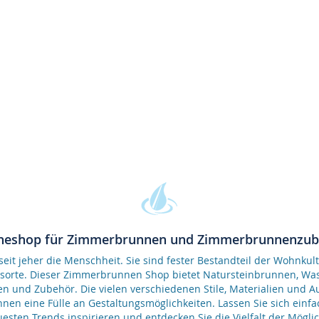
neshop für Zimmerbrunnen und Zimmerbrunnenzu
it jeher die Menschheit. Sie sind fester Bestandteil der Wohnkult
gsorte. Dieser Zimmerbrunnen Shop bietet Natursteinbrunnen, 
en und Zubehör. Die vielen verschiedenen Stile, Materialien und 
nen eine Fülle an Gestaltungsmöglichkeiten. Lassen Sie sich einfa
esten Trends inspirieren und entdecken Sie die Vielfalt der Möglic