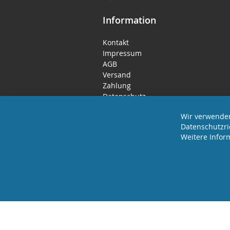
Information
Kontakt
Impressum
AGB
Versand
Zahlung
Datenschutz
Rücktritts- / Widerrufsrecht
Wir verwenden
Datenschutzri
Weitere Infor
2025 REVISAGE GMBH - ALLE RECHTE VORBEHA