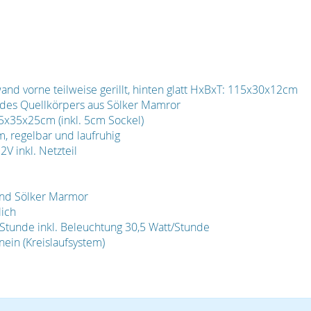
and vorne teilweise gerillt, hinten glatt HxBxT: 115x30x12cm
e des Quellkörpers aus Sölker Mamror
45x35x25cm (inkl. 5cm Sockel)
, regelbar und laufruhig
V inkl. Netzteil
 und Sölker Marmor
lich
Stunde inkl. Beleuchtung 30,5 Watt/Stunde
nein (Kreislaufsystem)