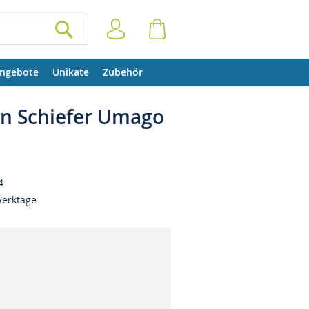
Anmelden
Warenkorb
SUCHEN
ngebote
Unikate
Zubehör
n Schiefer Umago
4
Werktage