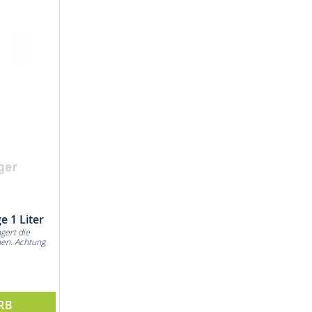
 1 Liter
gert die
en. Achtung
RB