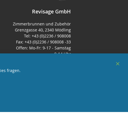
Revisage GmbH
Zimmerbrunnen und Zubehör
Grenzgasse 40, 2340 Mödling
Tel: +43 (0)2236 / 908008
Fax: +43 (0)2236 / 908008 -33
Offen: Mo-Fr: 9-17 - Samstag
9-14 Uhr
E-Mail:
office@zimmerbrunnenshop.d
Clos
ies fragen.
e
Cook
Bar
örderndes Mitglied Galabau Verband Österreich