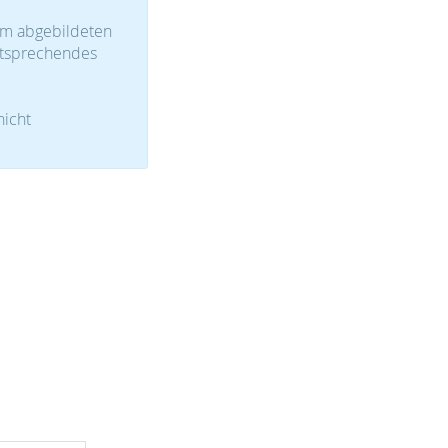
um abgebildeten
ntsprechendes
nicht