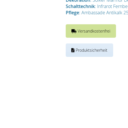
Dekoration
: Sölker Marmor De
Schalttechnik
: Infrarot Fern
Pflege
: Ambassade Antikalk 25
Versandkostenfrei
Produktsicherheit