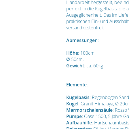
Handarbeit hergestellt, beeind
perfekt in die Kugelbasis, die
Ausgeglichenheit. Das im Lie
praktischen Ein- und Ausschalt
versandkostenfrei.
Abmessungen
:
Höhe
: 100cm,
Ø
50cm,
Gewicht
: ca. 60kg
Elemente
:
Kugelbasis
: Regenbogen Sands
Kugel
: Granit Himalaya, Ø 20
Marmorschalensäule
: Rosso
Pumpe
: Oase 1500, 5 Jahre Ga
Aufbauhilfe
: Hartschaumbasis