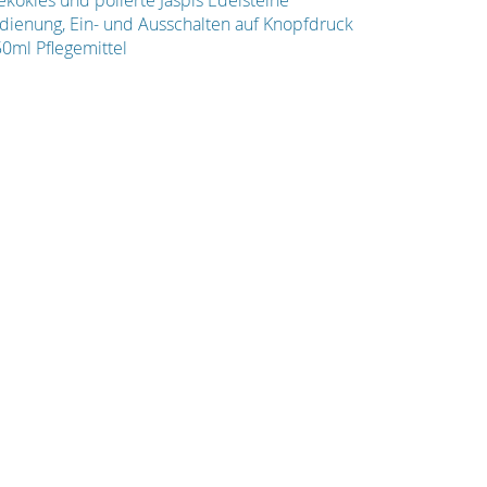
kokies und polierte Jaspis Edelsteine
bedienung, Ein- und Ausschalten auf Knopfdruck
0ml Pflegemittel