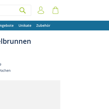
Anmelden
Warenkorb
SUCHEN
ngebote
Unikate
Zubehör
elbrunnen
9
Wochen