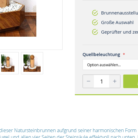
Brunnenausstellu
Große Auswahl
Geprüfter und zer
Quellbeleuchtung
ich dieser Natursteinbrunnen aufgrund seiner harmonischen For
ugel und allen vier Seiten der Steinsäule effektvoll nach unten