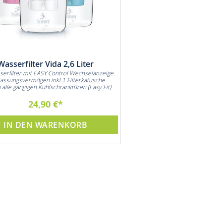
Wasserfilter Vida 2,6 Liter
Wasserfilter Vida Na
serfilter mit EASY Control Wechselanzeige.
3 Filterkartuschen für bis zu 3
Fassungsvermögen inkl 1 Filterkatusche.
Ersparen Sie sich den Einkauf vo
n alle gängigen Kühlschranktüren (Easy Fit)
1,5L Wasserflasc
24,90 €
22,90 €
IN DEN WARENKORB
IN DEN WARE