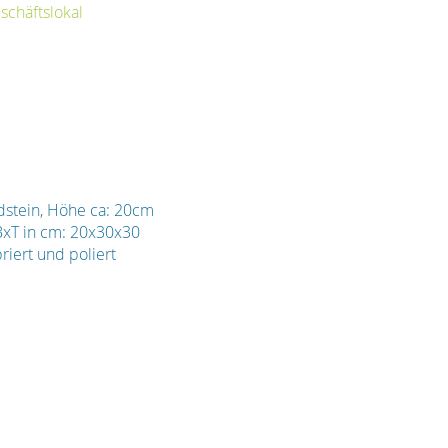
chäftslokal
stein, Höhe ca: 20cm
BxT in cm: 20x30x30
riert und poliert