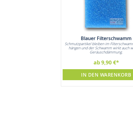
ter Vida Nachfüllpack
Blauer Filterschwamm
hen für bis zu 360 Liter Wasser.
Schmutzpartikel bleiben im Filterschwam
h den Einkauf von bis zu 240 Stk.
hängen und der Schwamm wirkt auch w
5L Wasserflaschen
Geräuschdämmung.
22,90 €
ab
9,90 €
DEN WARENKORB
IN DEN WARENKORB