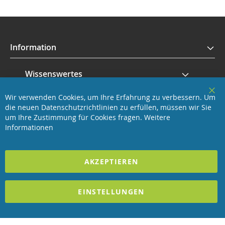
Information
Wissenswertes
Wir verwenden Cookies, um Ihre Erfahrung zu verbessern. Um
Service
Clo
die neuen Datenschutzrichtlinien zu erfüllen, müssen wir Sie
Coo
Bar
um Ihre Zustimmung für Cookies fragen.
Weitere
Revisage GmbH
Informationen
2025 REVISAGE GMBH - ALLE RECHTE VORBEHALTEN
AKZEPTIEREN
Förderndes Mitglied Galabau Verband Österreich
EINSTELLUNGEN