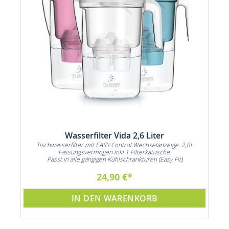
Wasserfilter Vida 2,6 Liter
n
Tischwasserfilter mit EASY Control Wechselanzeige. 2,6L
3
Fassungsvermögen inkl 1 Filterkatusche.
Passt in alle gängigen Kühlschranktüren (Easy Fit)
24,90 €
IN DEN WARENKORB