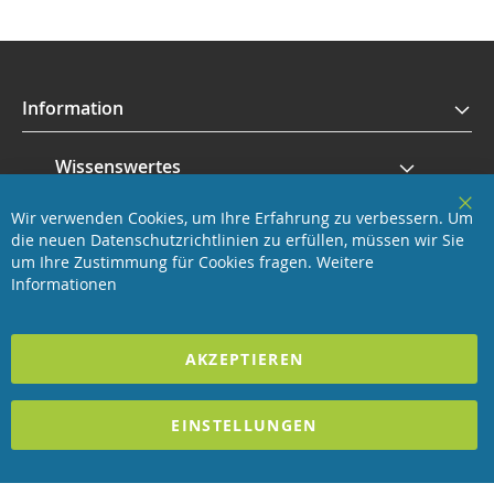
Information
Wissenswertes
Wir verwenden Cookies, um Ihre Erfahrung zu verbessern. Um
Service
Clo
die neuen Datenschutzrichtlinien zu erfüllen, müssen wir Sie
Coo
Bar
um Ihre Zustimmung für Cookies fragen.
Weitere
Revisage GmbH
Informationen
2025 REVISAGE GMBH - ALLE RECHTE VORBEHALTEN
AKZEPTIEREN
Förderndes Mitglied Galabau Verband Österreich
EINSTELLUNGEN