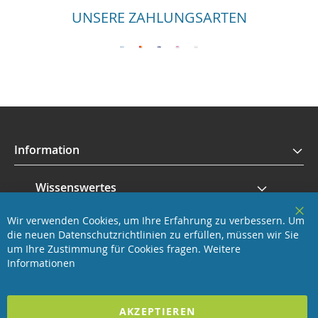
UNSERE ZAHLUNGSARTEN
Information
Wissenswertes
Wir verwenden Cookies, um Ihre Erfahrung zu verbessern. Um
Service
Clo
die neuen Datenschutzrichtlinien zu erfüllen, müssen wir Sie
Coo
Bar
um Ihre Zustimmung für Cookies fragen.
Weitere
Revisage GmbH
Informationen
2025 REVISAGE GMBH - ALLE RECHTE VORBEHALTEN
AKZEPTIEREN