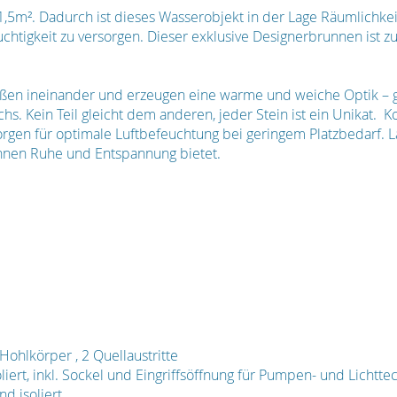
1,5m². Dadurch ist dieses Wasserobjekt in der Lage Räumlichke
chtigkeit zu versorgen. Dieser exklusive Designerbrunnen ist z
eßen ineinander und erzeugen eine warme und weiche Optik – g
hs. Kein Teil gleicht dem anderen, jeder Stein ist ein Unikat
rgen für optimale Luftbefeuchtung bei geringem Platzbedarf. 
Ihnen Ruhe und Entspannung bietet.
ohlkörper , 2 Quellaustritte
ert, inkl. Sockel und Eingriffsöffnung für Pumpen- und Lichtte
d isoliert