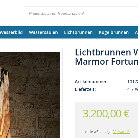
Suchen
Wasserbild
Wassersäulen
Lichtbrunnen
Kugelbrunnen
A
Lichtbrunnen 
Marmor Fortuna
Artikelnummer
1017
Lieferzeit
4-7 
3.200,00 €
inkl. MwSt. - zzgl.
Versand*