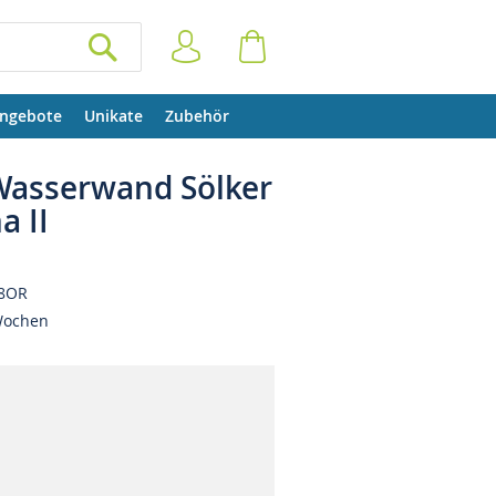
Anmelden
Warenkorb
SUCHEN
ngebote
Unikate
Zubehör
Wasserwand Sölker
 II
8OR
Wochen