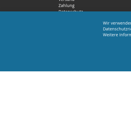
Zahlung
Datenschutz
Rücktritts- / Widerrufsrecht
Wir verwenden
Datenschutzri
Weitere Infor
2025 REVISAGE GMBH - ALLE RECHTE VORBEHA