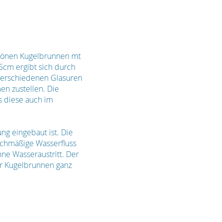
chönen Kugelbrunnen mt
cm ergibt sich durch
verschiedenen Glasuren
n zustellen. Die
s diese auch im
ng eingebaut ist. Die
ichmäßige Wasserfluss
ne Wasseraustritt. Der
er Kugelbrunnen ganz