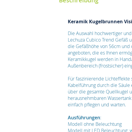
Beschreibung
Keramik Kugelbrunnen Visi
Die Auswahl hochwertiger und
Lechuza Cubico Trend Gefäß u
die Gefäßhöhe von 56cm und d
angeboten, die es Ihnen ermö
Keramikkugel werden in Handar
Außenbereich (frostsicher) ei
Für faszinierende Lichteffekte
Kabelführung durch die Säule
über die gesamte Quellkugel u
herausnehmbaren Wassertank so
einfach pflegen und warten.
Ausführungen
:
Modell ohne Beleuchtung
Modell mit LED Beleuchtung: 