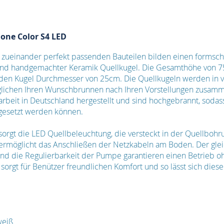
one Color S4 LED
 zueinander perfekt passenden Bauteilen bilden einen forms
nd handgemachter Keramik Quellkugel. Die Gesamthöhe von 75
en Kugel Durchmesser von 25cm. Die Quellkugeln werden in 
glichen Ihren Wunschbrunnen nach Ihren Vorstellungen zusamme
beit in Deutschland hergestellt und sind hochgebrannt, sodas
ngesetzt werden können.
 sorgt die LED Quellbeleuchtung, die versteckt in der Quellbohru
 ermöglicht das Anschließen der Netzkabeln am Boden. Der gle
nd die Regulierbarkeit der Pumpe garantieren einen Betrieb oh
rgt für Benützer freundlichen Komfort und so lässt sich dies
weiß