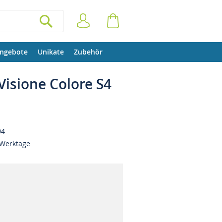
Anmelden
Warenkorb
SUCHEN
ngebote
Unikate
Zubehör
isione Colore S4
04
 Werktage