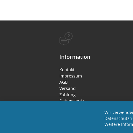
Information
Kontakt
Impressum
AGB
Versand
Zahlung
Datenschutz
Rücktritts- / Widerrufsrecht
Wir verwenden
Datenschutzri
Weitere Infor
2025 REVISAGE GMBH - ALLE RECHTE VORBEHA