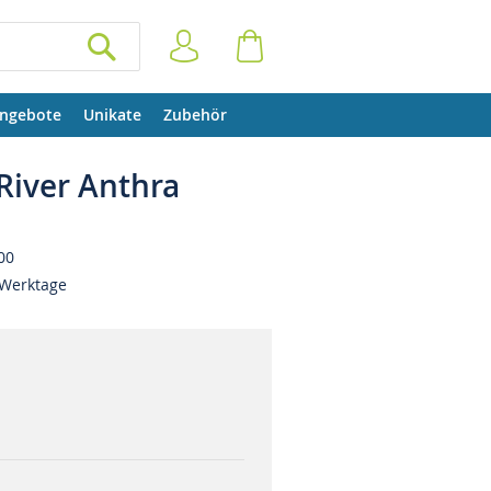
Anmelden
Warenkorb
SUCHEN
ngebote
Unikate
Zubehör
River Anthra
00
 Werktage