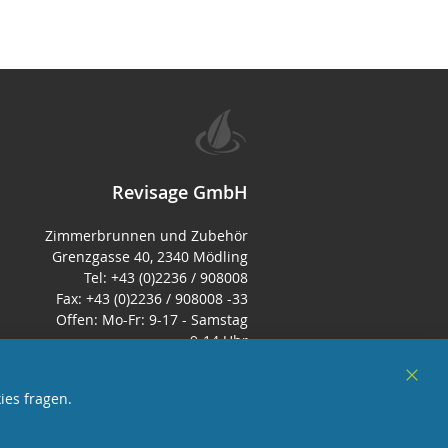
Revisage GmbH
Zimmerbrunnen und Zubehör
Grenzgasse 40, 2340 Mödling
Tel: +43 (0)2236 / 908008
Fax: +43 (0)2236 / 908008 -33
Offen: Mo-Fr: 9-17 - Samstag
9-14 Uhr
E-Mail:
office@zimmerbrunnenshop.d
Clos
ies fragen.
e
Cook
Bar