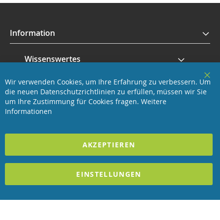
Information
Wissenswertes
Wir verwenden Cookies, um Ihre Erfahrung zu verbessern. Um
Service
Clo
die neuen Datenschutzrichtlinien zu erfüllen, müssen wir Sie
Coo
Bar
um Ihre Zustimmung für Cookies fragen.
Weitere
Revisage GmbH
Informationen
2025 REVISAGE GMBH - ALLE RECHTE VORBEHALTEN
AKZEPTIEREN
Förderndes Mitglied Galabau Verband Österreich
EINSTELLUNGEN