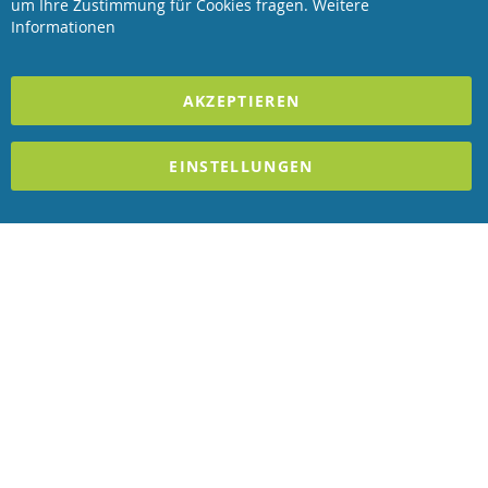
Bar
um Ihre Zustimmung für Cookies fragen.
Weitere
Revisage GmbH
Informationen
2025 REVISAGE GMBH - ALLE RECHTE VORBEHALTEN
AKZEPTIEREN
Förderndes Mitglied Galabau Verband Österreich
EINSTELLUNGEN