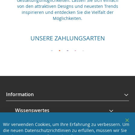
Gestaltungsmöglichkeiten. Lassen Sie sich einfach
von den attraktiven Designs und neuesten Trends
inspirieren und entdecken Sie die Vielfalt der
Möglichkeiten.
UNSERE ZAHLUNGSARTEN
Information
Wissenswertes
Wir verwenden Cookies, um Ihre Erfahrung zu verbessern. Um
Service
Clo
die neuen Datenschutzrichtlinien zu erfüllen, müssen wir Sie
Coo